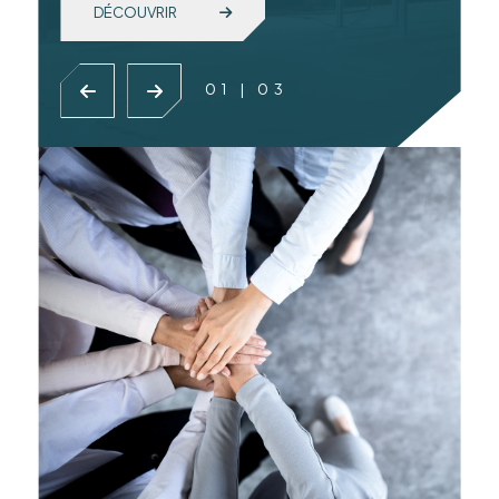
DÉCOUVRIR
01
|
03