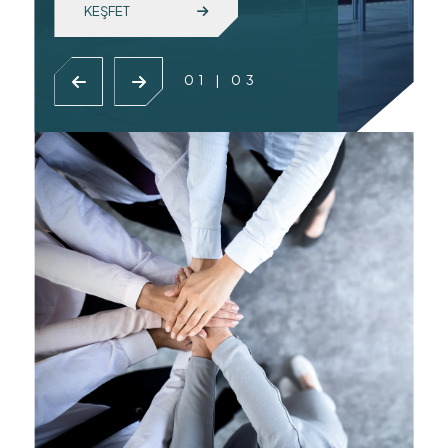
KEŞFET
01
|
03