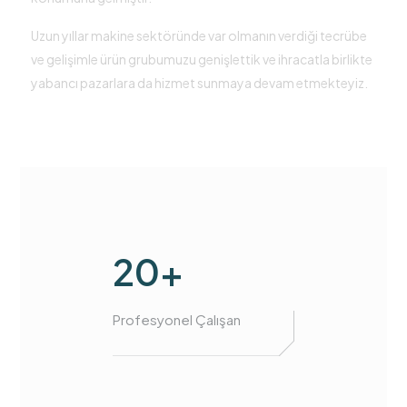
Uzun yıllar makine sektöründe var olmanın verdiği tecrübe
ve gelişimle ürün grubumuzu genişlettik ve ihracatla birlikte
yabancı pazarlara da hizmet sunmaya devam etmekteyiz.
20+
Profesyonel Çalışan