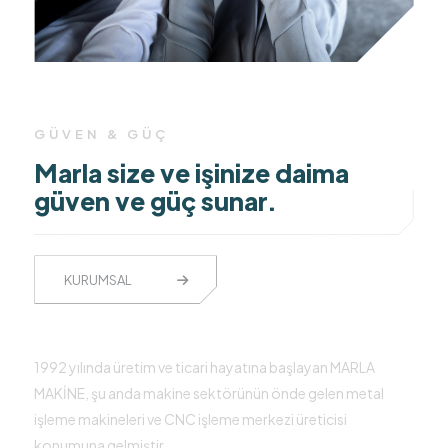
GÜVEN & GÜÇ
Marla size ve işinize daima
güven ve güç sunar.
KURUMSAL
1992 yılında üretim ve ticari hayatına başlayan MARLA
MAKİNE, şu anda makine sektörünün önde gelen metal
işleme makineleri ve CNC işleme merkezi üreticisi
konumuna gelmiştir.