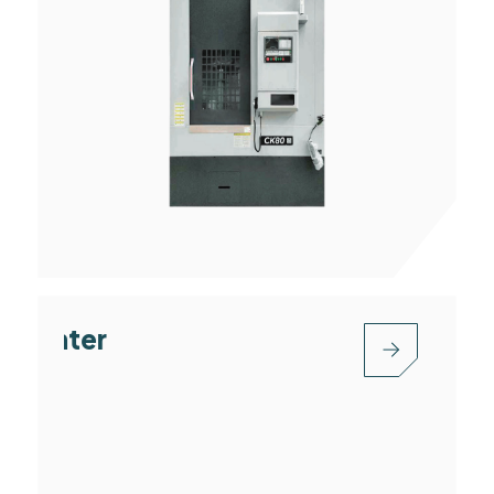
High-speed Drilling And Tapping Ce